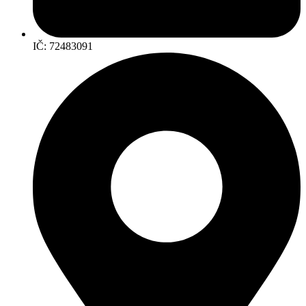
IČ: 72483091