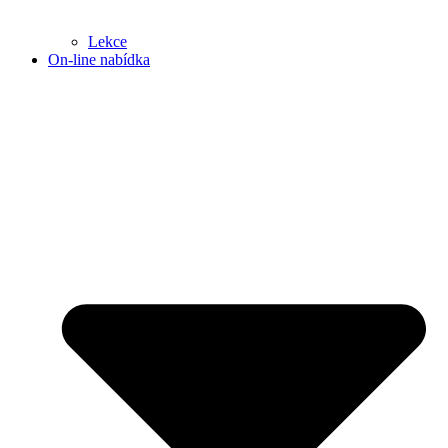
Lekce
On-line nabídka