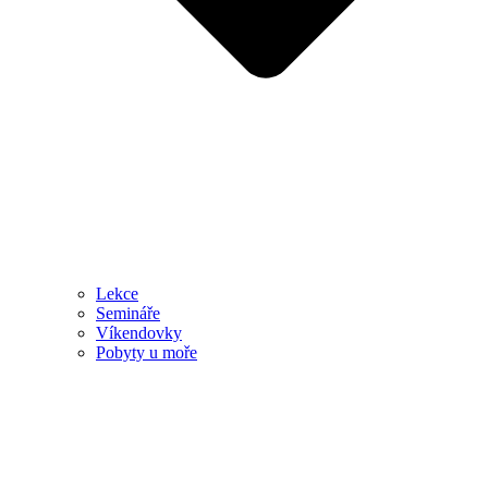
Lekce
Semináře
Víkendovky
Pobyty u moře