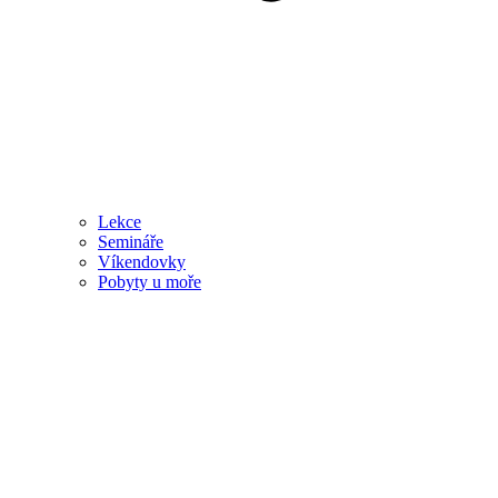
Lekce
Semináře
Víkendovky
Pobyty u moře