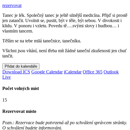
rezervovat
Tanec je lék. Společný tanec je ještě silnější medicína. Přijď si prostě
jen zatančit. Uvolnit se, pustit, být v těle, být sebou. V divokosti i
klidu. V ponoru i vzletu. Povedu tě….svými slovy i hudbou… i
vlastním tancem.
Těším se na tebe milá tanečnice, tanečníku.
Všichni jsou vítání, není třeba mít žádné taneční zkušenosti jen chuť
tančit.
Přidat do kalendáře
Download ICS
Google Calendar
iCalendar
Office 365
Outlook
Live
Počet volných míst
15
Rezervovat místo
Pozn.: Rezervace bude potvrzená až po schválení správcem stránky.
O schválení budete informováni.