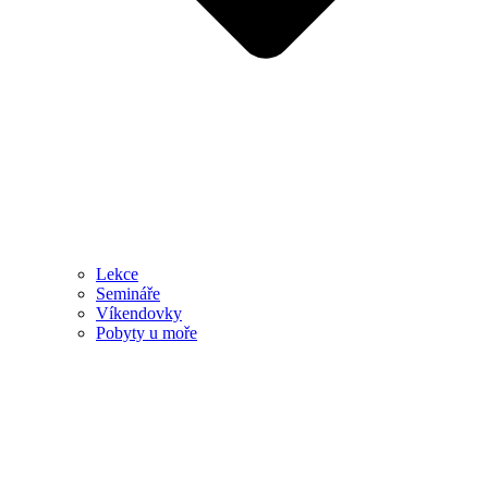
Lekce
Semináře
Víkendovky
Pobyty u moře