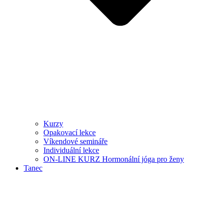
Kurzy
Opakovací lekce
Víkendové semináře
Individuální lekce
ON-LINE KURZ Hormonální jóga pro ženy
Tanec