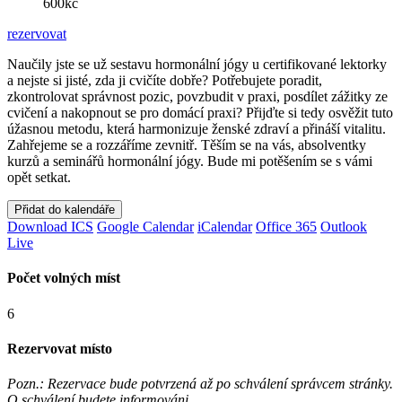
600kč
rezervovat
Naučily jste se už sestavu hormonální jógy u certifikované lektorky
a nejste si jisté, zda ji cvičíte dobře? Potřebujete poradit,
zkontrolovat správnost pozic, povzbudit v praxi, posdílet zážitky ze
cvičení a nakopnout se pro domácí praxi? Přijďte si tedy osvěžit tuto
úžasnou metodu, která harmonizuje ženské zdraví a přináší vitalitu.
Zahřejeme se a rozzáříme zevnitř. Těším se na vás, absolventky
kurzů a seminářů hormonální jógy. Bude mi potěšením se s vámi
opět setkat.
Přidat do kalendáře
Download ICS
Google Calendar
iCalendar
Office 365
Outlook
Live
Počet volných míst
6
Rezervovat místo
Pozn.: Rezervace bude potvrzená až po schválení správcem stránky.
O schválení budete informováni.