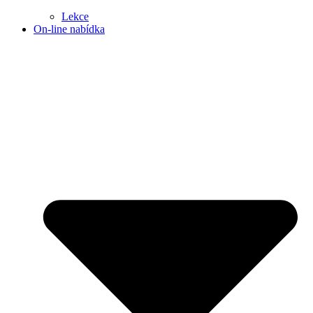
Lekce
On-line nabídka